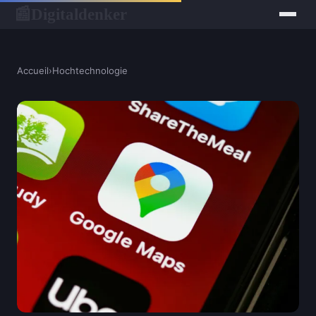
Digitaldenker
📰
Accueil
›
Hochtechnologie